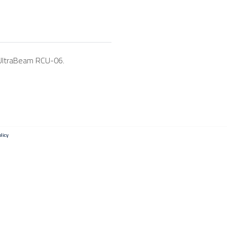
r UltraBeam RCU-06.
licy