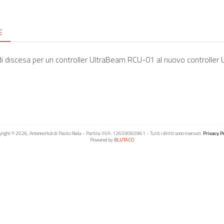
E
di discesa per un controller UltraBeam RCU-01 al nuovo controlle
right © 2026, AntennaHub di Paolo Reda - Partita IIVA: 12659060961 - Tutti i diritti sono riservati.
Privacy Po
Powered by
BLUTACO